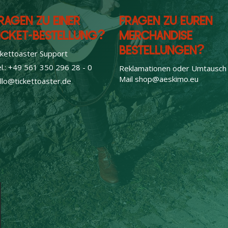
RAGEN ZU EINER
FRAGEN ZU EUREN
ICKET-BESTELLUNG?
MERCHANDISE
BESTELLUNGEN?
ckettoaster Support
l.: +49 561 350 296 28 - 0
Reklamationen oder Umtausch
Mail
shop@aeskimo.eu
llo@tickettoaster.de